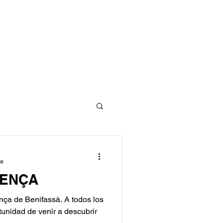
ra
NENÇA
nça de Benifassà. A todos los
tunidad de venir a descubrir