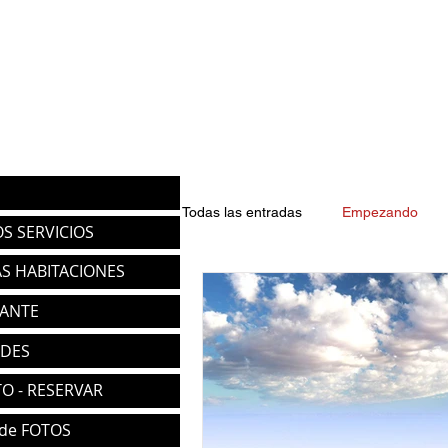
Todas las entradas
Empezando
S SERVICIOS
S HABITACIONES
ANTE
ADES
O - RESERVAR
 de FOTOS